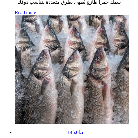
سمك حمرا طازج يُطهى بطرق متعددة لتناسب ذوقك
Read more
145.0
د.إ