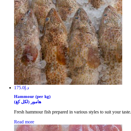
175.0
د.إ
Hammour (per kg)
(لكل كغ) هامور
Read more