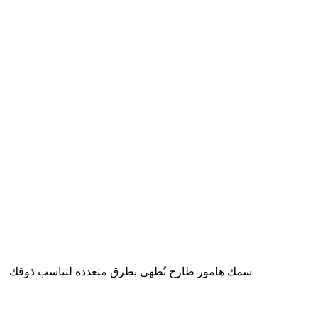
Fresh hammour fish prepared in various styles to suit your taste. سمك هامور طازج تُطهى بطرق متعددة لتناسب ذوقك