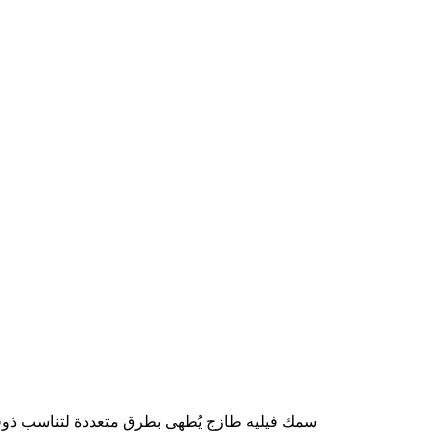
fish fillet prepared in various styles to suit your taste. سمك فيليه طازج يُطهى بطرق متعددة لتناسب ذوقك