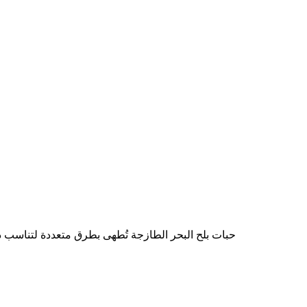
s prepared in various styles to suit your taste. .حبات بلح البحر الطازجة تُطهى بطرق متعددة لتناسب ذوقك