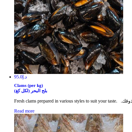
95.0
د.إ
Clams (per kg)
بلح البحر (لكل كغ)
Fresh clam
Read more