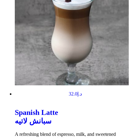
32.0
د.إ
Spanish Latte
سبانش لاتيه
A refreshing blend of espresso, milk, and sweetened