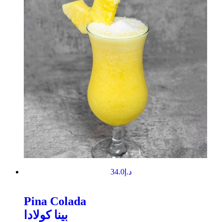
34.0
د.إ
Pina Colada
بينا كولادا