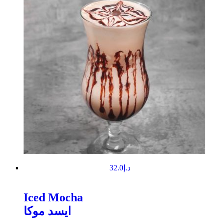
32.0
د.إ
Iced Mocha
ايسد موكا