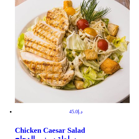
45.0
د.إ
Chicken Caesar Salad
سلطة سيزر بالدجاج